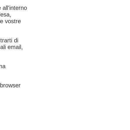
 all'interno
fesa,
le vostre
rarti di
ali email,
rma
l browser