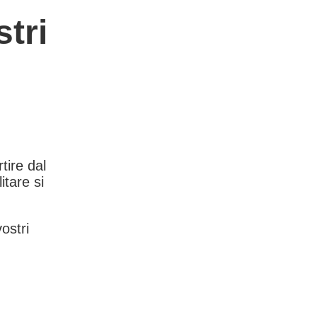
tri
rtire dal
itare si
vostri