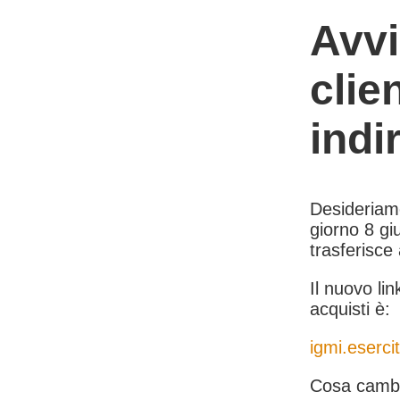
Avvi
clie
indi
Desideriamo 
giorno 8 giu
trasferisce
Il nuovo lin
acquisti è:
igmi.esercit
Cosa cambi