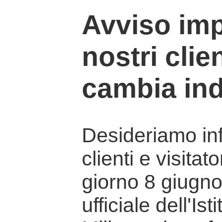
Avviso imp
nostri clien
cambia ind
Desideriamo info
clienti e visitat
giorno 8 giugno 
ufficiale dell'Is