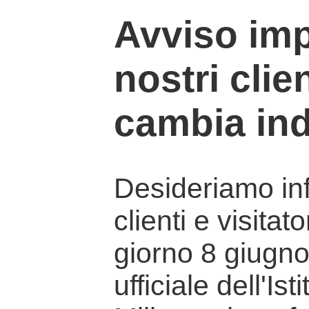
Avviso imp
nostri clien
cambia ind
Desideriamo info
clienti e visitat
giorno 8 giugno 
ufficiale dell'Is