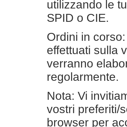
utilizzando le t
SPID o CIE.
Ordini in corso: 
effettuati sulla
verranno elabor
regolarmente.
Nota: Vi inviti
vostri preferiti/
browser per ac