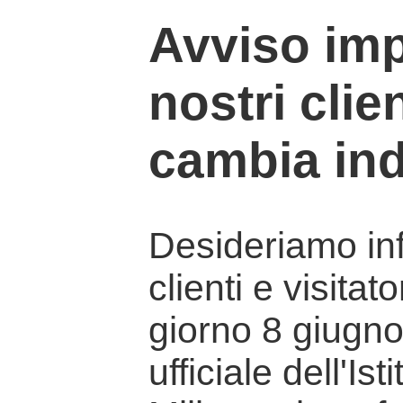
Avviso imp
nostri clien
cambia ind
Desideriamo info
clienti e visitat
giorno 8 giugno 
ufficiale dell'Is