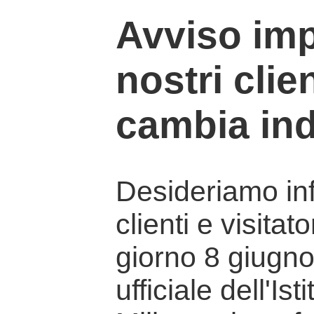
Avviso imp
nostri clien
cambia ind
Desideriamo info
clienti e visitat
giorno 8 giugno 
ufficiale dell'Is