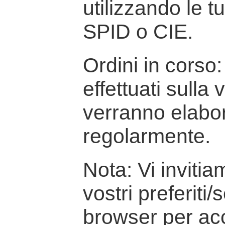
utilizzando le t
SPID o CIE.
Ordini in corso: 
effettuati sulla
verranno elabor
regolarmente.
Nota: Vi inviti
vostri preferiti/
browser per ac