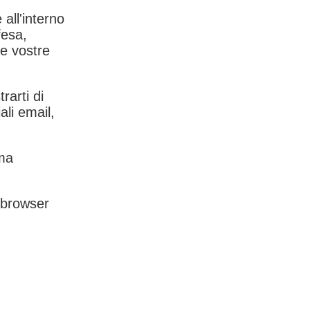
 all'interno
fesa,
le vostre
rarti di
ali email,
rma
l browser