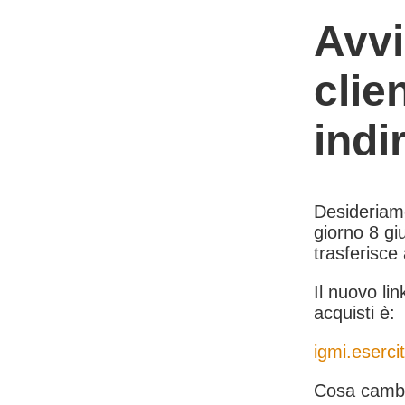
Avvi
clie
indi
Desideriamo 
giorno 8 giu
trasferisce
Il nuovo lin
acquisti è:
igmi.esercit
Cosa cambi