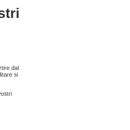
tri
rtire dal
itare si
vostri