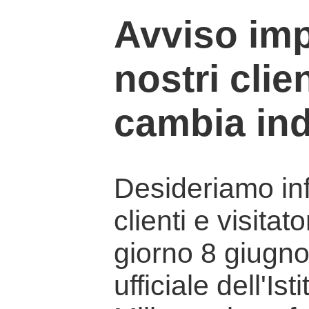
Avviso imp
nostri clien
cambia ind
Desideriamo info
clienti e visitat
giorno 8 giugno 
ufficiale dell'Is