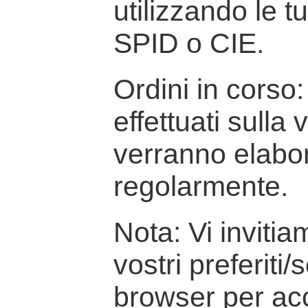
utilizzando le t
SPID o CIE.
Ordini in corso: 
effettuati sulla
verranno elabor
regolarmente.
Nota: Vi inviti
vostri preferiti/
browser per ac