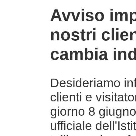
Avviso imp
nostri clien
cambia ind
Desideriamo info
clienti e visitat
giorno 8 giugno 
ufficiale dell'Is