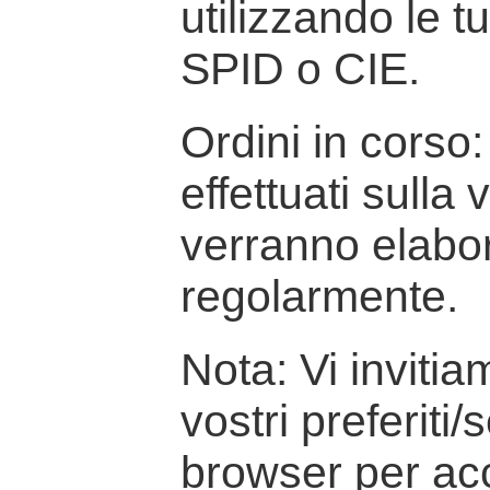
utilizzando le t
SPID o CIE.
Ordini in corso: 
effettuati sulla
verranno elabor
regolarmente.
Nota: Vi inviti
vostri preferiti/
browser per ac