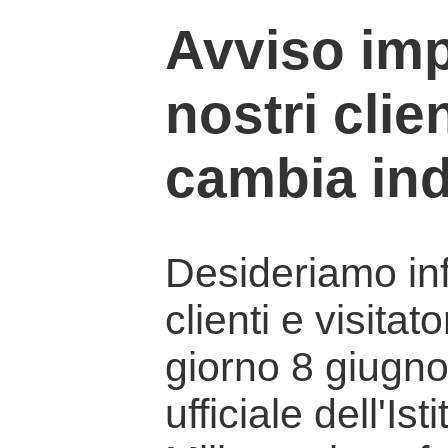
Avviso imp
nostri clien
cambia ind
Desideriamo info
clienti e visitat
giorno 8 giugno 
ufficiale dell'Is