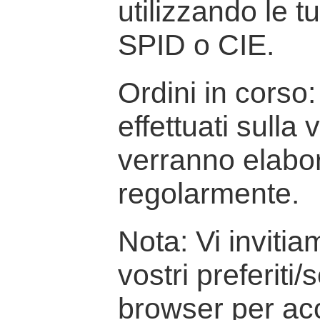
utilizzando le t
SPID o CIE.
Ordini in corso: 
effettuati sulla
verranno elabor
regolarmente.
Nota: Vi inviti
vostri preferiti/
browser per ac