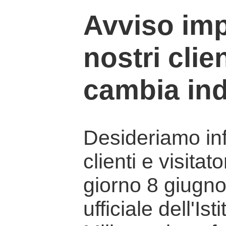
Avviso imp
nostri clien
cambia ind
Desideriamo info
clienti e visitat
giorno 8 giugno 
ufficiale dell'Is