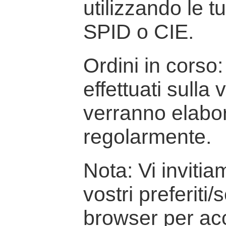
utilizzando le t
SPID o CIE.
Ordini in corso: 
effettuati sulla
verranno elabor
regolarmente.
Nota: Vi inviti
vostri preferiti/
browser per ac