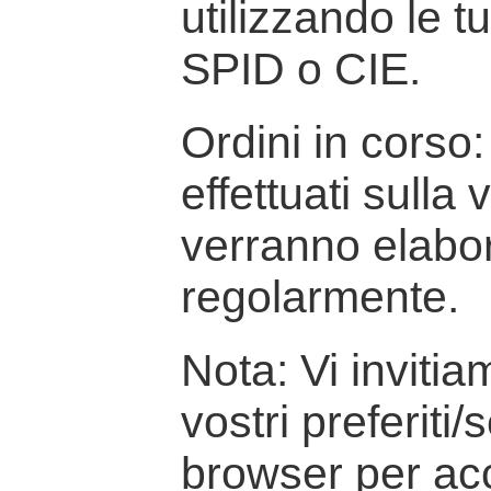
utilizzando le t
SPID o CIE.
Ordini in corso: 
effettuati sulla
verranno elabor
regolarmente.
Nota: Vi inviti
vostri preferiti/
browser per ac