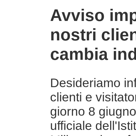
Avviso imp
nostri clien
cambia ind
Desideriamo info
clienti e visitat
giorno 8 giugno 
ufficiale dell'Is