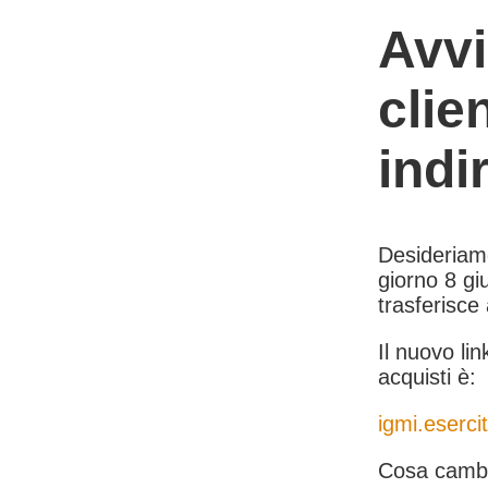
Avvi
clie
indi
Desideriamo 
giorno 8 giu
trasferisce
Il nuovo lin
acquisti è:
igmi.esercit
Cosa cambi