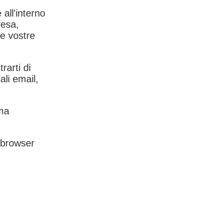
 all'interno
fesa,
le vostre
rarti di
ali email,
rma
l browser