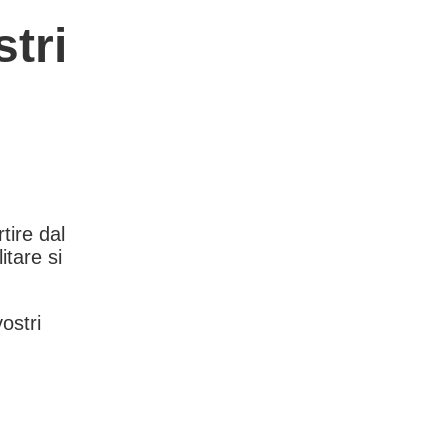
tri
rtire dal
itare si
vostri