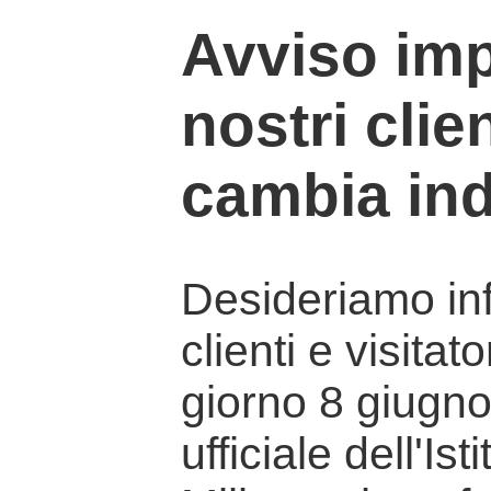
Avviso imp
nostri clien
cambia ind
Desideriamo info
clienti e visitat
giorno 8 giugno 
ufficiale dell'Is