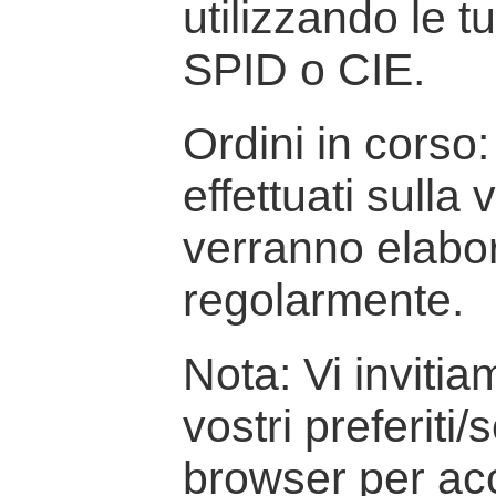
utilizzando le t
SPID o CIE.
Ordini in corso: 
effettuati sulla
verranno elabor
regolarmente.
Nota: Vi inviti
vostri preferiti/
browser per ac