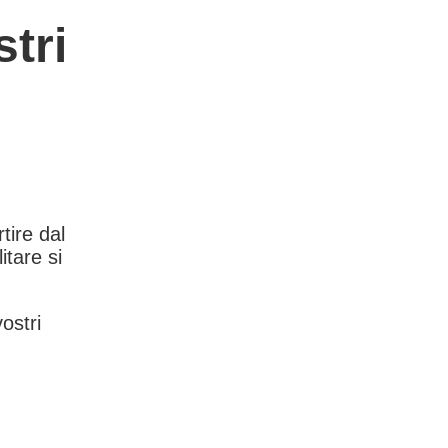
tri
rtire dal
itare si
vostri