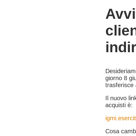
Avvi
clie
indi
Desideriamo 
giorno 8 giu
trasferisce
Il nuovo lin
acquisti è:
igmi.esercit
Cosa cambi