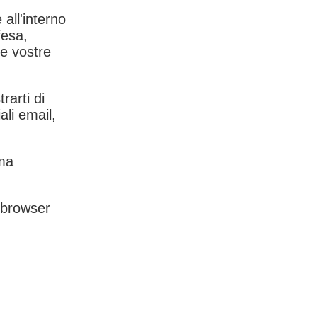
 all'interno
fesa,
le vostre
rarti di
ali email,
rma
l browser