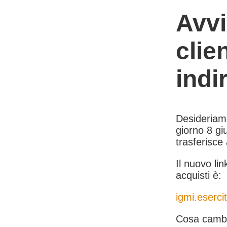
Avvi
clie
indi
Desideriamo 
giorno 8 giu
trasferisce
Il nuovo lin
acquisti è:
igmi.esercit
Cosa cambi