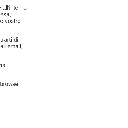
 all'interno
fesa,
le vostre
rarti di
ali email,
rma
l browser