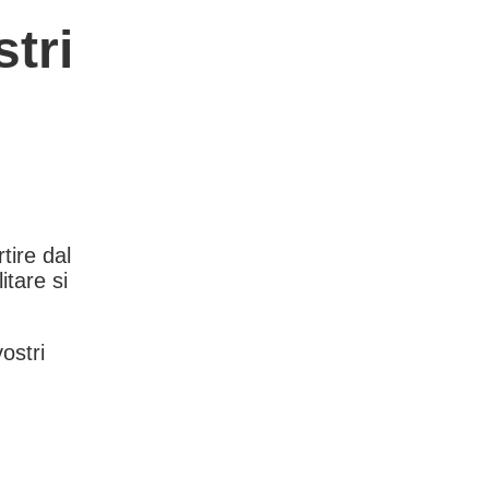
tri
rtire dal
itare si
vostri