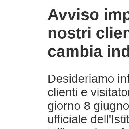
Avviso imp
nostri clien
cambia ind
Desideriamo info
clienti e visitat
giorno 8 giugno 
ufficiale dell'Is