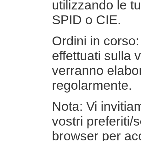
utilizzando le t
SPID o CIE.
Ordini in corso: 
effettuati sulla
verranno elabor
regolarmente.
Nota: Vi inviti
vostri preferiti/
browser per ac