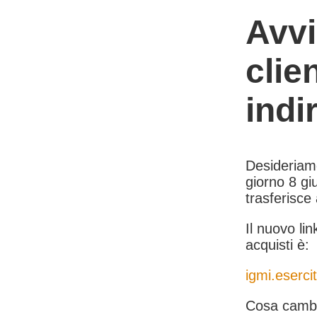
Avvi
clie
indi
Desideriamo 
giorno 8 giu
trasferisce
Il nuovo lin
acquisti è:
igmi.esercit
Cosa cambi