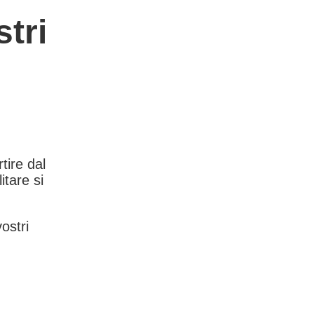
tri
rtire dal
itare si
vostri