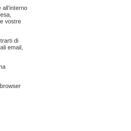
 all'interno
fesa,
le vostre
rarti di
ali email,
rma
l browser