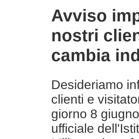
Avviso imp
nostri clien
cambia ind
Desideriamo info
clienti e visitat
giorno 8 giugno 
ufficiale dell'Is