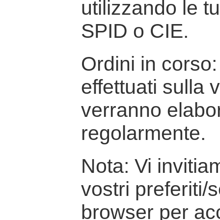
utilizzando le t
SPID o CIE.
Ordini in corso: 
effettuati sulla
verranno elabor
regolarmente.
Nota: Vi inviti
vostri preferiti/
browser per ac