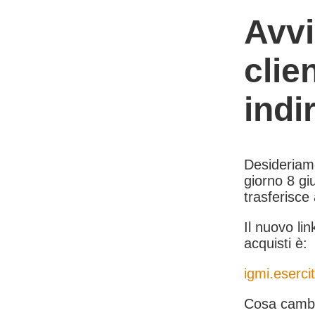
Avvi
clie
indi
Desideriamo 
giorno 8 giu
trasferisce
Il nuovo lin
acquisti è:
igmi.esercit
Cosa cambi