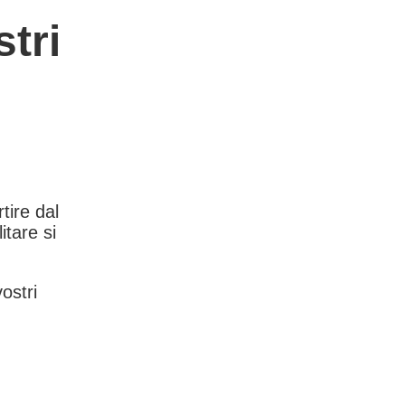
tri
rtire dal
itare si
vostri