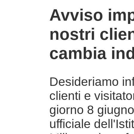
Avviso imp
nostri clien
cambia ind
Desideriamo info
clienti e visitat
giorno 8 giugno 
ufficiale dell'Is