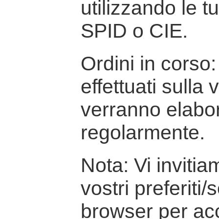
utilizzando le t
SPID o CIE.
Ordini in corso: 
effettuati sulla
verranno elabor
regolarmente.
Nota: Vi inviti
vostri preferiti/
browser per ac