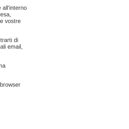
 all'interno
fesa,
le vostre
rarti di
ali email,
rma
l browser