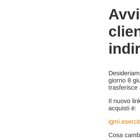
Avvi
clie
indi
Desideriamo 
giorno 8 giu
trasferisce
Il nuovo lin
acquisti è:
igmi.esercit
Cosa cambi