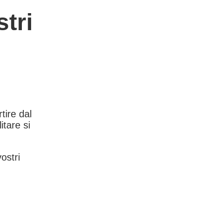
tri
rtire dal
itare si
vostri