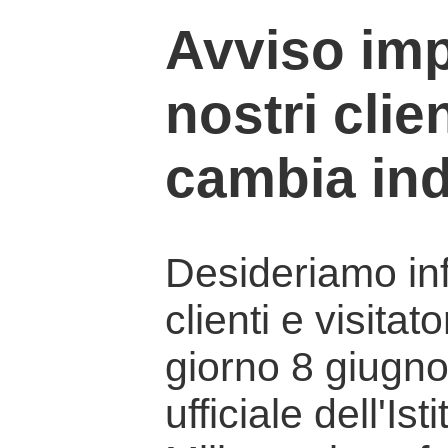
Avviso imp
nostri clien
cambia ind
Desideriamo info
clienti e visitat
giorno 8 giugno 
ufficiale dell'Is