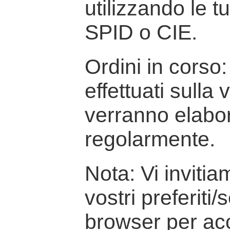
utilizzando le t
SPID o CIE.
Ordini in corso: 
effettuati sulla
verranno elabor
regolarmente.
Nota: Vi inviti
vostri preferiti/
browser per ac