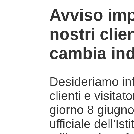
Avviso imp
nostri clien
cambia ind
Desideriamo info
clienti e visitat
giorno 8 giugno 
ufficiale dell'Is