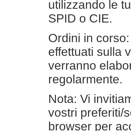
utilizzando le t
SPID o CIE.
Ordini in corso: 
effettuati sulla
verranno elabor
regolarmente.
Nota: Vi inviti
vostri preferiti/
browser per ac