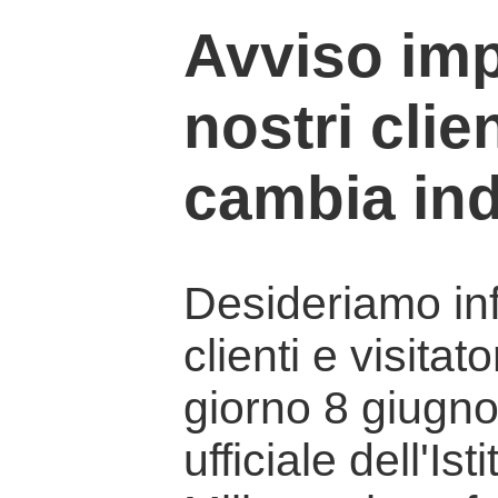
Avviso imp
nostri clien
cambia ind
Desideriamo info
clienti e visitat
giorno 8 giugno 
ufficiale dell'Is