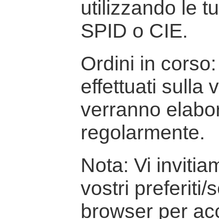
utilizzando le t
SPID o CIE.
Ordini in corso: 
effettuati sulla
verranno elabor
regolarmente.
Nota: Vi inviti
vostri preferiti/
browser per ac