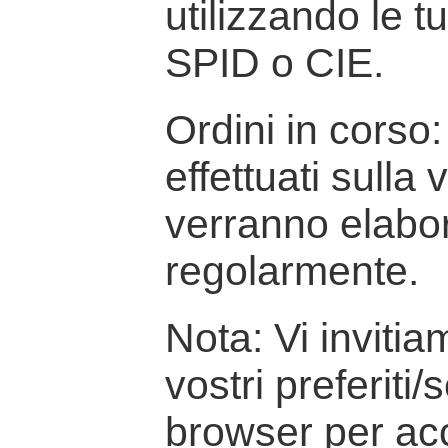
utilizzando le t
SPID o CIE.
Ordini in corso: 
effettuati sulla
verranno elabor
regolarmente.
Nota: Vi inviti
vostri preferiti/
browser per ac