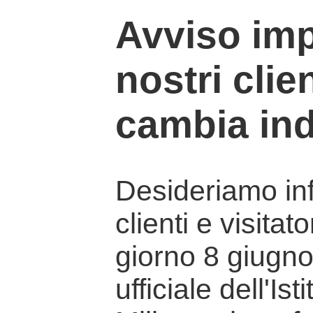
Avviso imp
nostri clien
cambia ind
Desideriamo info
clienti e visitat
giorno 8 giugno 
ufficiale dell'Is