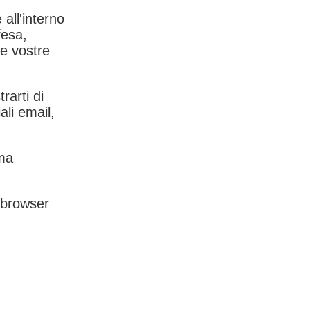
 all'interno
fesa,
le vostre
rarti di
ali email,
rma
l browser