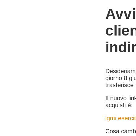
Avvi
clie
indi
Desideriamo 
giorno 8 giu
trasferisce
Il nuovo lin
acquisti è:
igmi.esercit
Cosa cambi