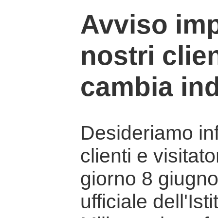
Avviso imp
nostri clien
cambia ind
Desideriamo info
clienti e visitat
giorno 8 giugno 
ufficiale dell'Is