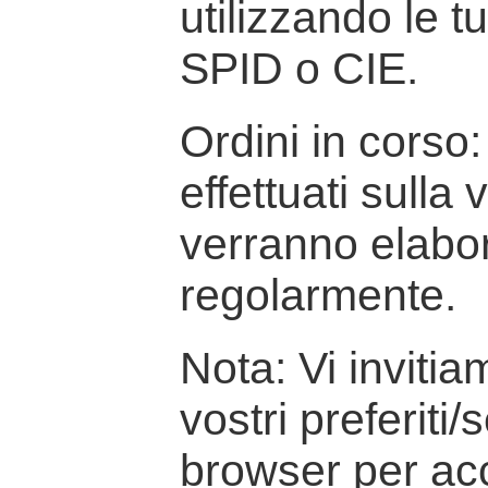
utilizzando le t
SPID o CIE.
Ordini in corso: 
effettuati sulla
verranno elabor
regolarmente.
Nota: Vi inviti
vostri preferiti/
browser per ac