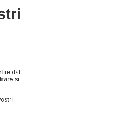
tri
rtire dal
itare si
vostri