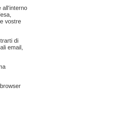
 all'interno
fesa,
le vostre
rarti di
ali email,
rma
l browser