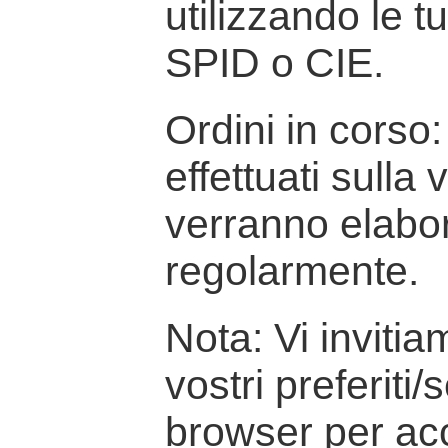
utilizzando le t
SPID o CIE.
Ordini in corso: 
effettuati sulla
verranno elabor
regolarmente.
Nota: Vi inviti
vostri preferiti/
browser per ac