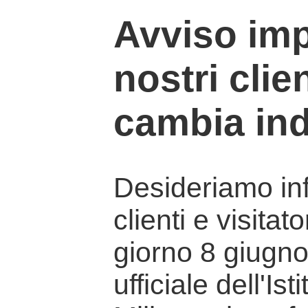
Avviso imp
nostri clien
cambia ind
Desideriamo info
clienti e visitat
giorno 8 giugno 
ufficiale dell'Is