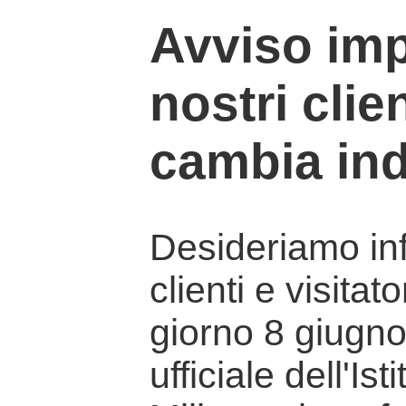
Avviso imp
nostri clien
cambia ind
Desideriamo info
clienti e visitat
giorno 8 giugno 
ufficiale dell'Is