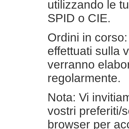
utilizzando le t
SPID o CIE.
Ordini in corso: 
effettuati sulla
verranno elabor
regolarmente.
Nota: Vi inviti
vostri preferiti/
browser per ac