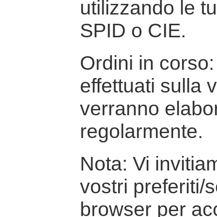
utilizzando le t
SPID o CIE.
Ordini in corso: 
effettuati sulla
verranno elabor
regolarmente.
Nota: Vi inviti
vostri preferiti/
browser per ac