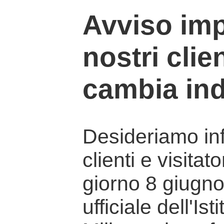
Avviso imp
nostri clien
cambia ind
Desideriamo info
clienti e visitat
giorno 8 giugno 
ufficiale dell'Is