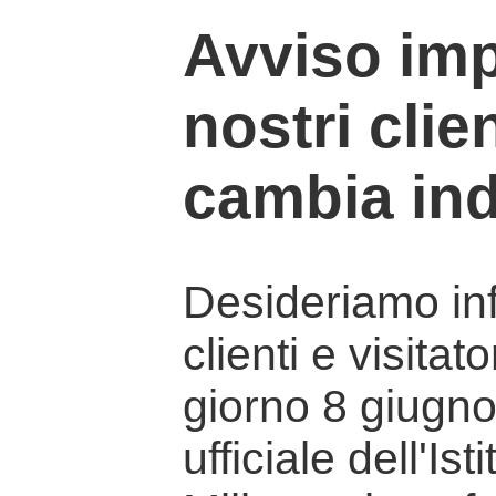
Avviso imp
nostri clien
cambia ind
Desideriamo info
clienti e visitat
giorno 8 giugno 
ufficiale dell'Is