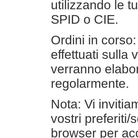
utilizzando le t
SPID o CIE.
Ordini in corso: 
effettuati sulla
verranno elabor
regolarmente.
Nota: Vi inviti
vostri preferiti/
browser per ac