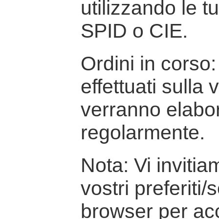
utilizzando le t
SPID o CIE.
Ordini in corso: 
effettuati sulla
verranno elabor
regolarmente.
Nota: Vi inviti
vostri preferiti/
browser per ac