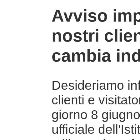
Avviso imp
nostri clien
cambia ind
Desideriamo info
clienti e visitat
giorno 8 giugno 
ufficiale dell'Is