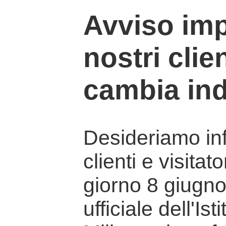
Avviso imp
nostri clien
cambia ind
Desideriamo info
clienti e visitat
giorno 8 giugno 
ufficiale dell'Is