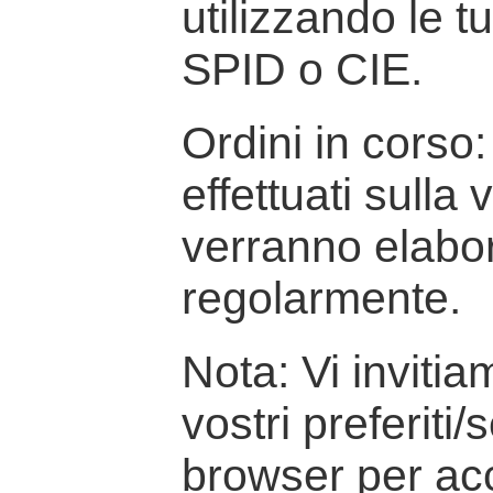
utilizzando le t
SPID o CIE.
Ordini in corso: 
effettuati sulla
verranno elabor
regolarmente.
Nota: Vi inviti
vostri preferiti/
browser per ac