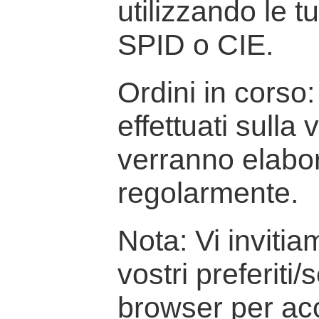
utilizzando le t
SPID o CIE.
Ordini in corso: 
effettuati sulla
verranno elabor
regolarmente.
Nota: Vi inviti
vostri preferiti/
browser per ac