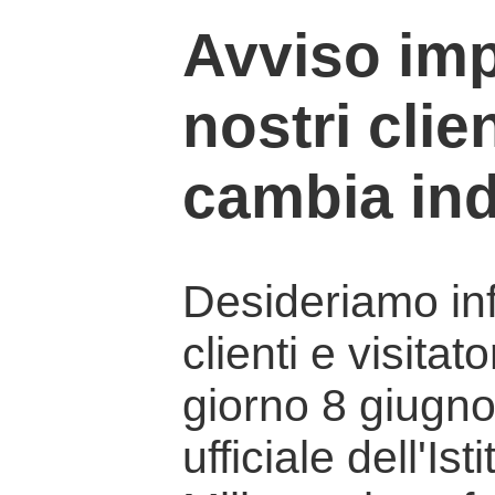
Avviso imp
nostri clien
cambia ind
Desideriamo info
clienti e visitat
giorno 8 giugno 
ufficiale dell'Is