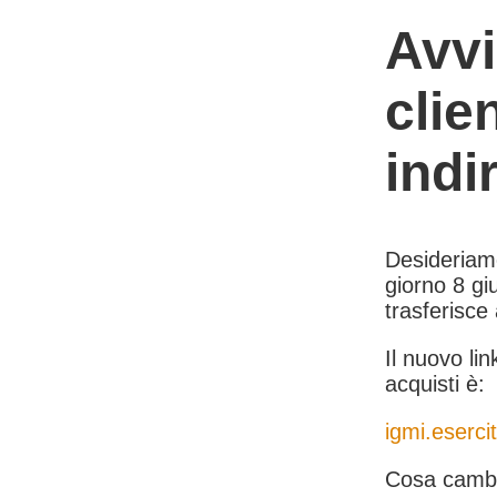
Avvi
clie
indi
Desideriamo 
giorno 8 giu
trasferisce
Il nuovo lin
acquisti è:
igmi.esercit
Cosa cambi