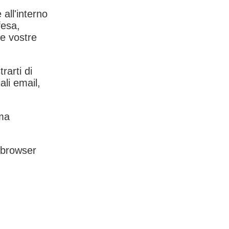
 all'interno
fesa,
le vostre
rarti di
ali email,
rma
l browser