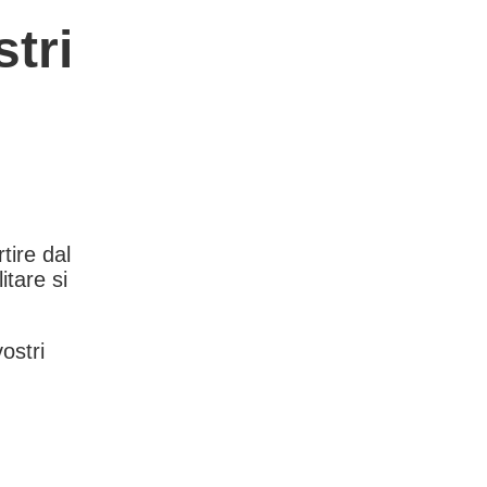
tri
rtire dal
itare si
vostri