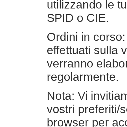
utilizzando le t
SPID o CIE.
Ordini in corso: 
effettuati sulla
verranno elabor
regolarmente.
Nota: Vi inviti
vostri preferiti/
browser per ac