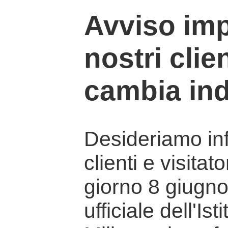
Avviso imp
nostri clien
cambia ind
Desideriamo info
clienti e visitat
giorno 8 giugno 
ufficiale dell'Is