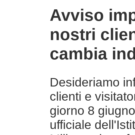
Avviso imp
nostri clien
cambia ind
Desideriamo info
clienti e visitat
giorno 8 giugno 
ufficiale dell'Is