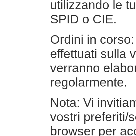
utilizzando le t
SPID o CIE.
Ordini in corso: 
effettuati sulla
verranno elabor
regolarmente.
Nota: Vi inviti
vostri preferiti/
browser per ac