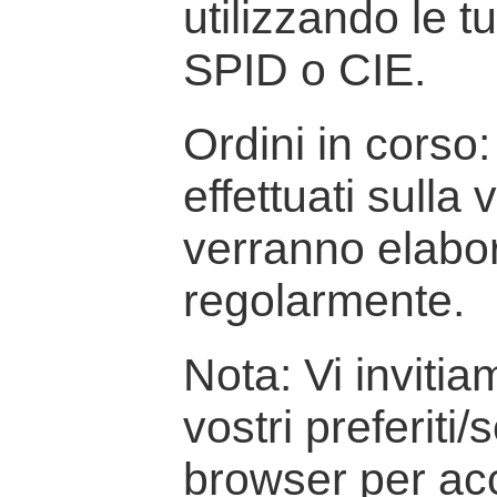
utilizzando le t
SPID o CIE.
Ordini in corso: 
effettuati sulla
verranno elabor
regolarmente.
Nota: Vi inviti
vostri preferiti/
browser per ac