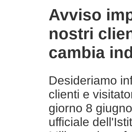
Avviso imp
nostri clien
cambia ind
Desideriamo info
clienti e visitat
giorno 8 giugno 
ufficiale dell'Is