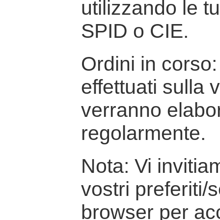
utilizzando le t
SPID o CIE.
Ordini in corso: 
effettuati sulla
verranno elabor
regolarmente.
Nota: Vi inviti
vostri preferiti/
browser per ac