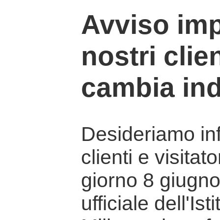
Avviso imp
nostri clien
cambia ind
Desideriamo info
clienti e visitat
giorno 8 giugno 
ufficiale dell'Is