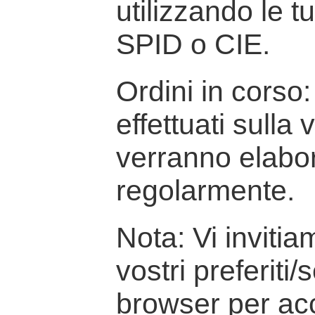
utilizzando le t
SPID o CIE.
Ordini in corso: 
effettuati sulla
verranno elabor
regolarmente.
Nota: Vi inviti
vostri preferiti/
browser per ac