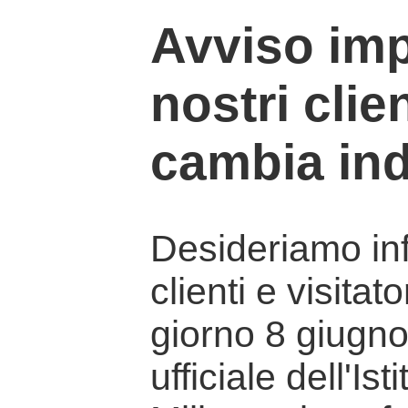
Avviso imp
nostri clien
cambia ind
Desideriamo info
clienti e visitat
giorno 8 giugno 
ufficiale dell'Is