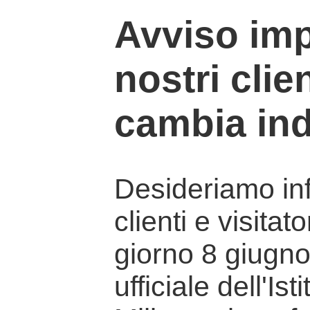
Avviso imp
nostri clien
cambia ind
Desideriamo info
clienti e visitat
giorno 8 giugno 
ufficiale dell'Is