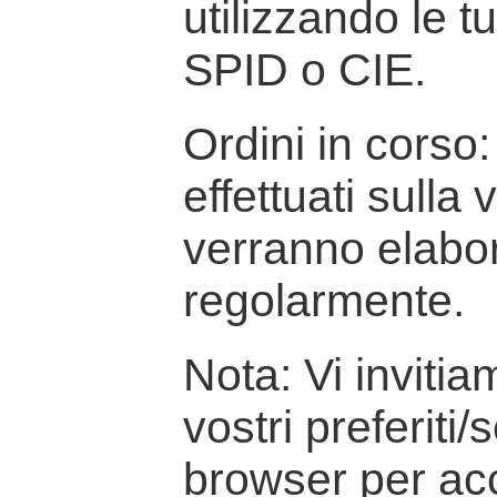
utilizzando le t
SPID o CIE.
Ordini in corso: 
effettuati sulla
verranno elabor
regolarmente.
Nota: Vi inviti
vostri preferiti/
browser per ac