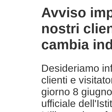
Avviso imp
nostri clien
cambia ind
Desideriamo info
clienti e visitat
giorno 8 giugno 
ufficiale dell'Is