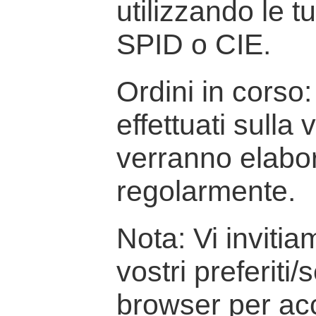
utilizzando le t
SPID o CIE.
Ordini in corso: 
effettuati sulla
verranno elabor
regolarmente.
Nota: Vi inviti
vostri preferiti/
browser per ac