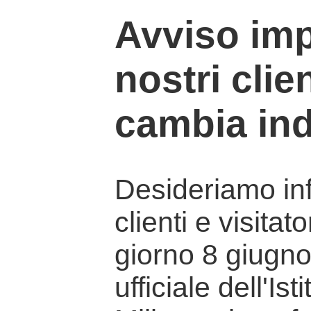
Avviso imp
nostri clien
cambia ind
Desideriamo info
clienti e visitat
giorno 8 giugno 
ufficiale dell'Is