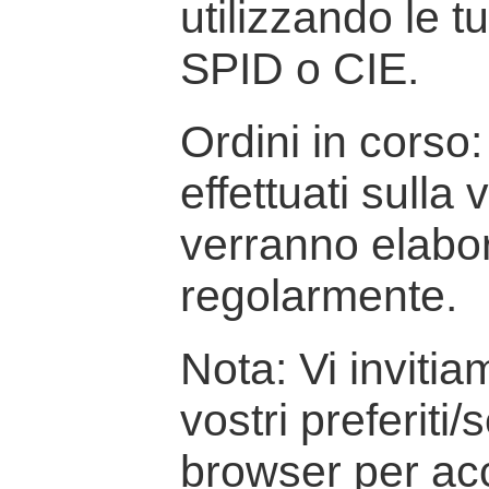
utilizzando le t
SPID o CIE.
Ordini in corso: 
effettuati sulla
verranno elabor
regolarmente.
Nota: Vi inviti
vostri preferiti/
browser per ac