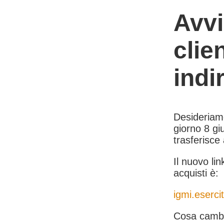
Avvi
clie
indi
Desideriamo 
giorno 8 giu
trasferisce
Il nuovo lin
acquisti è:
igmi.esercit
Cosa cambi