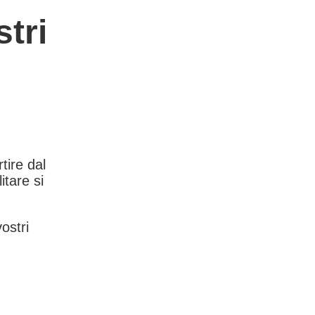
tri
rtire dal
itare si
vostri