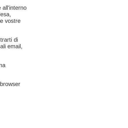
 all'interno
fesa,
le vostre
rarti di
ali email,
rma
l browser