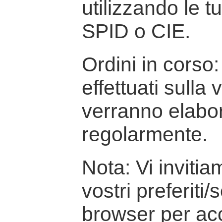
utilizzando le t
SPID o CIE.
Ordini in corso: 
effettuati sulla
verranno elabor
regolarmente.
Nota: Vi inviti
vostri preferiti/
browser per ac