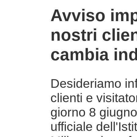
Avviso imp
nostri clien
cambia ind
Desideriamo info
clienti e visitat
giorno 8 giugno 
ufficiale dell'Is