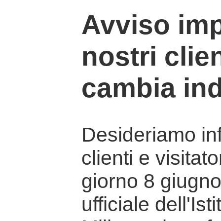
Avviso imp
nostri clien
cambia ind
Desideriamo info
clienti e visitat
giorno 8 giugno 
ufficiale dell'Is