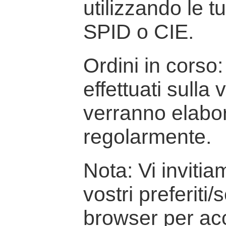
utilizzando le t
SPID o CIE.
Ordini in corso: 
effettuati sulla
verranno elabor
regolarmente.
Nota: Vi inviti
vostri preferiti/
browser per ac