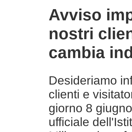
Avviso imp
nostri clien
cambia ind
Desideriamo info
clienti e visitat
giorno 8 giugno 
ufficiale dell'Is