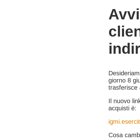
Avvi
clie
indi
Desideriamo 
giorno 8 giu
trasferisce
Il nuovo lin
acquisti è:
igmi.esercit
Cosa cambi