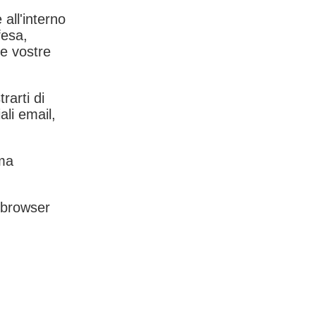
 all'interno
fesa,
le vostre
rarti di
ali email,
rma
l browser