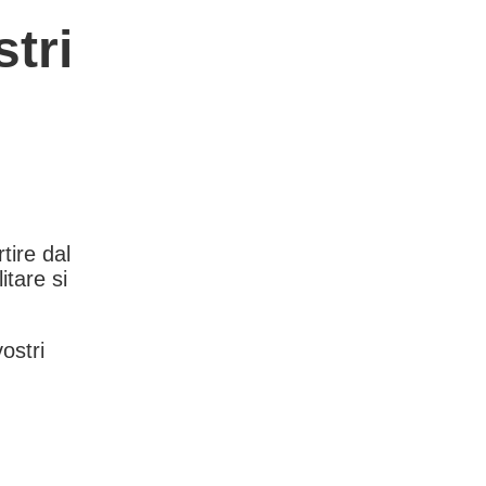
tri
rtire dal
itare si
vostri