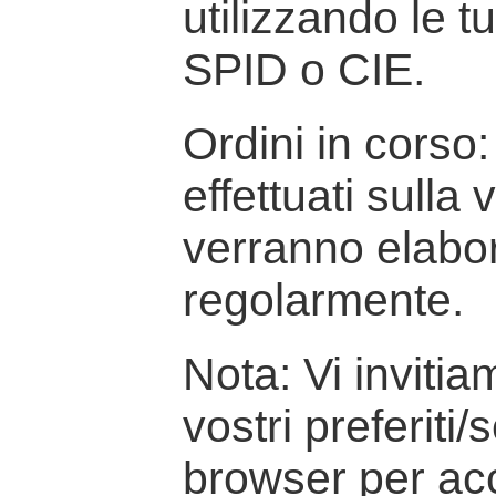
utilizzando le t
SPID o CIE.
Ordini in corso: 
effettuati sulla
verranno elabor
regolarmente.
Nota: Vi inviti
vostri preferiti/
browser per ac